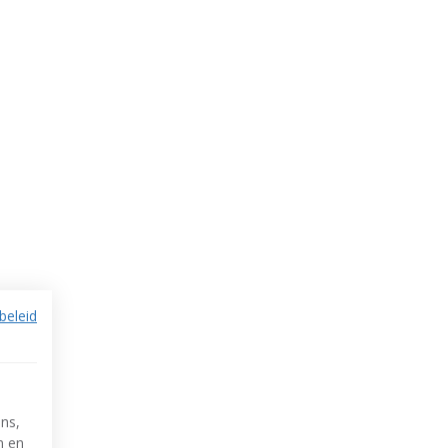
beleid
ns,
n en