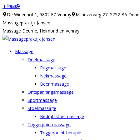
Skip
Facebook
Linkedin
Mail
Whatsapp
to
page
page
page
page
De Wieenhof 1, 5802 EZ Venray
Milhezerweg 27, 5752 BA Deur
content
opens
opens
opens
opens
Massagepraktijk Jansen
in
in
in
in
Massage Deurne, Helmond en Venray
new
new
new
new
window
window
window
window
Massage
Deelmassage
Rugmassage
Nekmassage
Beenmassage
Ontspanningsmassage
Sportmassage
Stoelmassage
Bedrijfsstoelmassage
Triggerpointmassage
Triggerpointtherapie