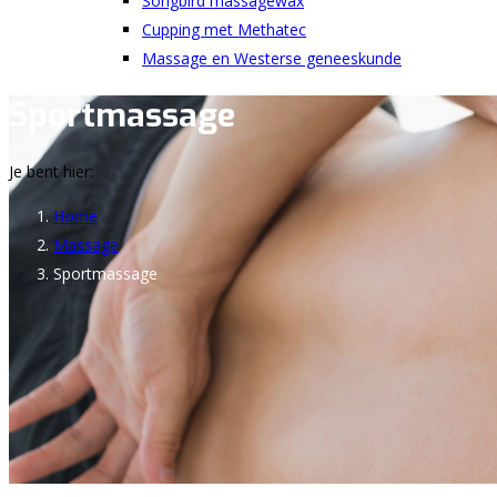
Songbird massagewax
Cupping met Methatec
Massage en Westerse geneeskunde
Sportmassage
Je bent hier:
Home
Massage
Sportmassage