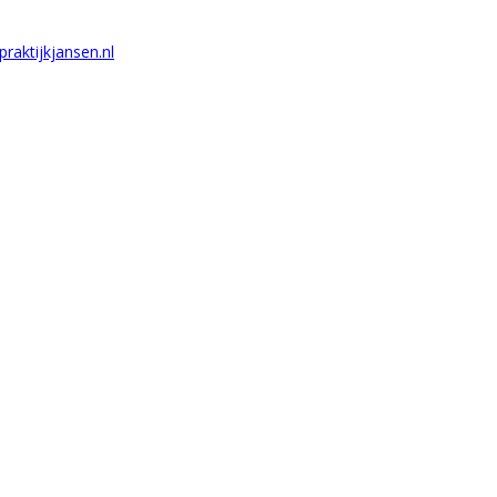
aktijkjansen.nl