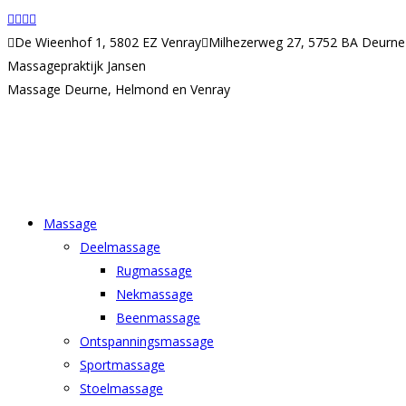
Skip
Facebook
Linkedin
Mail
Whatsapp
to
page
page
page
page
De Wieenhof 1, 5802 EZ Venray
Milhezerweg 27, 5752 BA Deurne
content
opens
opens
opens
opens
Massagepraktijk Jansen
in
in
in
in
Massage Deurne, Helmond en Venray
new
new
new
new
window
window
window
window
Massage
Deelmassage
Rugmassage
Nekmassage
Beenmassage
Ontspanningsmassage
Sportmassage
Stoelmassage