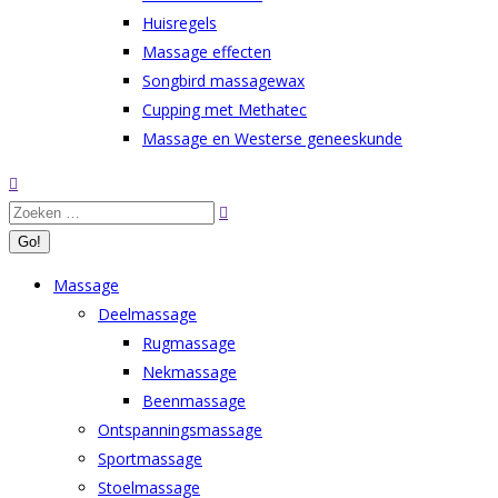
Huisregels
Massage effecten
Songbird massagewax
Cupping met Methatec
Massage en Westerse geneeskunde
Search:
Massage
Deelmassage
Rugmassage
Nekmassage
Beenmassage
Ontspanningsmassage
Sportmassage
Stoelmassage