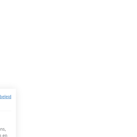
beleid
ns,
n en