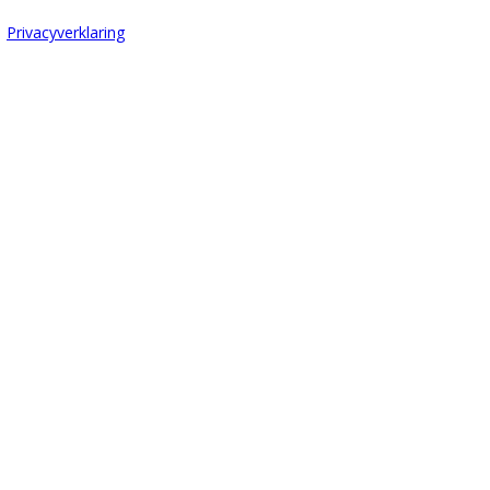
|
Privacyverklaring
t
T