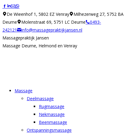
Skip
Facebook
Linkedin
Mail
Whatsapp
to
page
page
page
page
De Wieenhof 1, 5802 EZ Venray
Milhezerweg 27, 5752 BA
content
opens
opens
opens
opens
Deurne
Molenstraat 69, 5751 LC Deurne
0493-
in
in
in
in
242121
info@massagepraktijkjansen.nl
new
new
new
new
Massagepraktijk Jansen
window
window
window
window
Massage Deurne, Helmond en Venray
Massage
Deelmassage
Rugmassage
Nekmassage
Beenmassage
Ontspanningsmassage