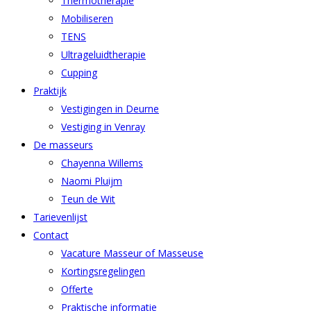
Thermotherapie
Mobiliseren
TENS
Ultrageluidtherapie
Cupping
Praktijk
Vestigingen in Deurne
Vestiging in Venray
De masseurs
Chayenna Willems
Naomi Pluijm
Teun de Wit
Tarievenlijst
Contact
Vacature Masseur of Masseuse
Kortingsregelingen
Offerte
Praktische informatie