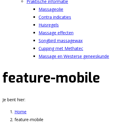
Praktische informatie
Massageolie
Contra indicaties
Huisregels
Massage effecten
Songbird massagewax
Cupping met Methatec
Massage en Westerse geneeskunde
feature-mobile
Je bent hier:
Home
feature-mobile